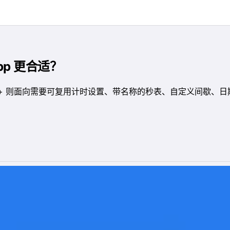
App 更合适？
器+ 则面向需要可复用计时设置、带名称的秒表、自定义间歇、日期计时器