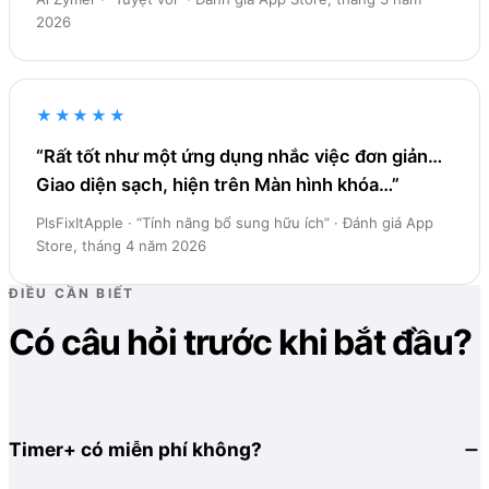
2026
★★★★★
“Rất tốt như một ứng dụng nhắc việc đơn giản…
Giao diện sạch, hiện trên Màn hình khóa…”
PlsFixItApple · “Tính năng bổ sung hữu ích” · Đánh giá App
Store, tháng 4 năm 2026
ĐIỀU CẦN BIẾT
Có câu hỏi trước khi bắt đầu?
Timer+ có miễn phí không?