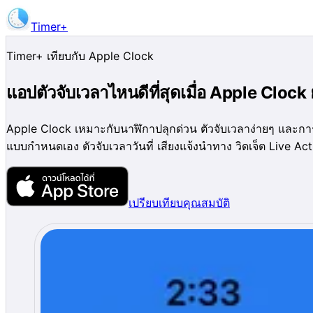
Timer+
รับแอป
Timer+ เทียบกับ Apple Clock
แอปตัวจับเวลาไหนดีที่สุดเมื่อ Apple Clock 
Apple Clock เหมาะกับนาฬิกาปลุกด่วน ตัวจับเวลาง่ายๆ และการจ
แบบกำหนดเอง ตัวจับเวลาวันที่ เสียงแจ้งนำทาง วิดเจ็ต Live A
เปรียบเทียบคุณสมบัติ