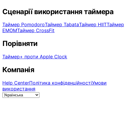
Сценарії використання таймера
Таймер Pomodoro
Таймер Tabata
Таймер HIIT
Таймер
EMOM
Таймер CrossFit
Порівняти
Таймер+ проти Apple Clock
Компанія
Help Center
Політика конфіденційності
Умови
використання