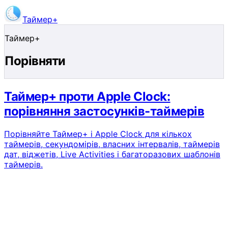
Таймер+
Завантажити програму
Таймер+
Порівняти
Таймер+ проти Apple Clock:
порівняння застосунків-таймерів
Порівняйте Таймер+ і Apple Clock для кількох
таймерів, секундомірів, власних інтервалів, таймерів
дат, віджетів, Live Activities і багаторазових шаблонів
таймерів.