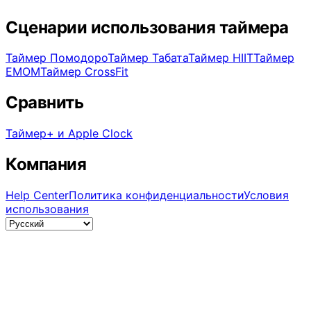
Сценарии использования таймера
Таймер Помодоро
Таймер Табата
Таймер HIIT
Таймер
EMOM
Таймер CrossFit
Сравнить
Таймер+ и Apple Clock
Компания
Help Center
Политика конфиденциальности
Условия
использования